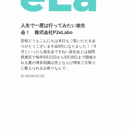
人生で一度は行ってみたい放生
会！ 株式会社P2eLabo
皆様どうもこんにちは本日もご覧いただきあ
りがとうございます🙇9月になりました！！9
月といったら放生会ですね✨放生会とは福岡
県東区で毎年9月12日から9月18日まで開催さ
れる夏の博多祇園山笠とならび博多三大祭り
に数えられるお祭りなんで...
2023年9月3日