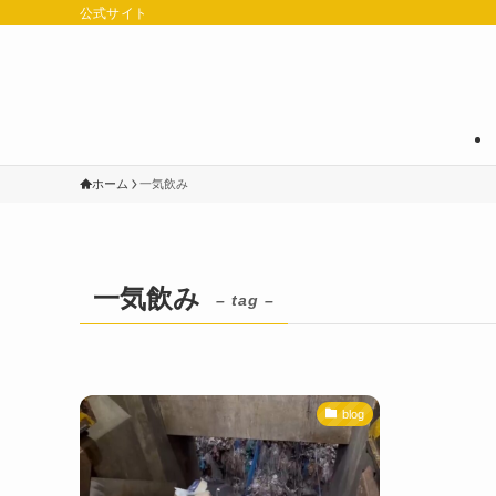
公式サイト
ホーム
一気飲み
一気飲み
– tag –
blog