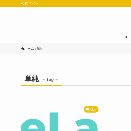
公式サイト
ホーム
単純
単純
– tag –
blog