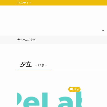
公式サイト
ホーム
夕立
夕立
– tag –
blog