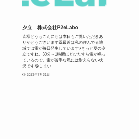
夕立 株式会社P2eLabo
皆様どうもこんにちは本日もご覧いただきあ
りがとうございます🙇最近は私の住んでる地
域では雷が毎日発生しています⚡きっと夏の夕
立ですね。30分～1時間ほどひたすら雷が鳴っ
ているので、雷が苦手な私には耐えらない状
況です😂しまい...
2023年7月31日