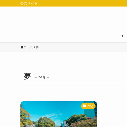
公式サイト
ホーム
夢
夢
– tag –
blog