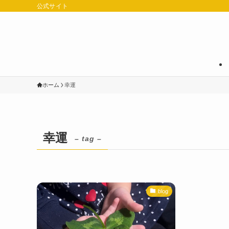
公式サイト
ホーム
幸運
幸運
– tag –
blog