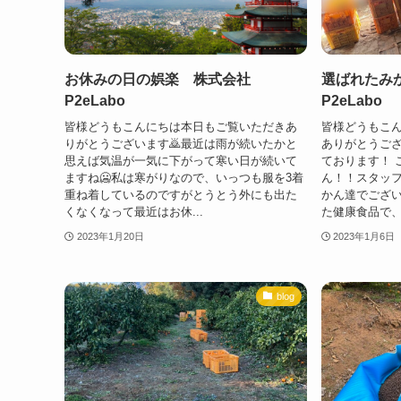
お休みの日の娯楽 株式会社
選ばれたみ
P2eLabo
P2eLabo
皆様どうもこんにちは本日もご覧いただきあ
皆様どうもこ
りがとうございます🙇最近は雨が続いたかと
ありがとうござ
思えば気温が一気に下がって寒い日が続いて
ております！ 
ますね🥶私は寒がりなので、いっつも服を3着
ん！！スタッ
重ね着しているのですがとうとう外にも出た
かん達でございま
くなくなって最近はお休...
た健康食品で、
2023年1月20日
2023年1月6日
blog