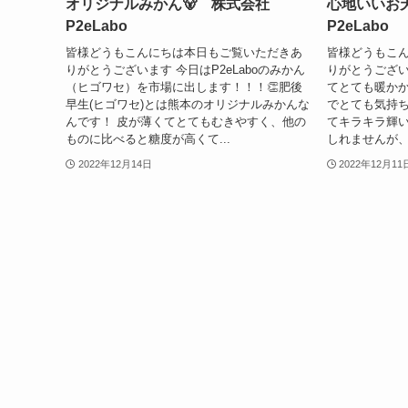
オリジナルみかん🐻 株式会社
心地いいお天
P2eLabo
P2eLabo
皆様どうもこんにちは本日もご覧いただきあ
皆様どうもこ
りがとうございます 今日はP2eLaboのみかん
りがとうございま
（ヒゴワセ）を市場に出します！！！👏肥後
てとても暖か
早生(ヒゴワセ)とは熊本のオリジナルみかんな
でとても気持ちが
んです！ 皮が薄くてとてもむきやすく、他の
てキラキラ輝い
ものに比べると糖度が高くて...
しれませんが、
2022年12月14日
2022年12月11