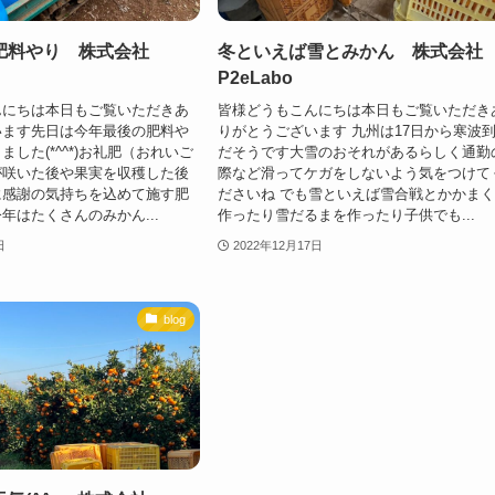
肥料やり 株式会社
冬といえば雪とみかん 株式会社
P2eLabo
んにちは本日もご覧いただきあ
皆様どうもこんにちは本日もご覧いただき
います先日は今年最後の肥料や
りがとうございます 九州は17日から寒波
した(*^^*)お礼肥（おれいご
だそうです大雪のおそれがあるらしく通勤
が咲いた後や果実を収穫した後
際など滑ってケガをしないよう気をつけて
に感謝の気持ちを込めて施す肥
ださいね でも雪といえば雪合戦とかかま
年はたくさんのみかん...
作ったり雪だるまを作ったり子供でも...
日
2022年12月17日
blog