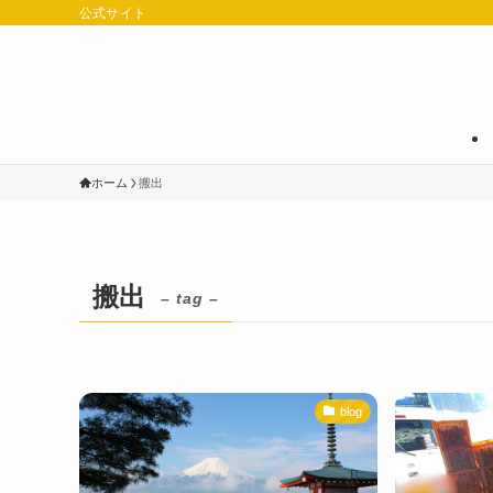
公式サイト
ホーム
搬出
搬出
– tag –
blog