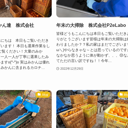
かん達 株式会社
年末の大掃除 株式会社P2eLabo
皆様どうもこんにちは本日もご覧いただき
りがとうございます皆様は年末の大掃除は
んにちは 本日もご覧いただき
わりましたか？？私の家はまだでございます
います！ 本日も選果作業をし
ω＼)やらなきゃな～とは思っているのです
ご覧ください！大量のみか
なかなか思うように体が動かず、、、😒な
フ一人一人が丁寧に選果したみ
てただの言い訳ですね！！今年...
すo(^-^)o 実はみかんは優れ
みかんに含まれるカロチ...
2022年12月29日
blog
bl