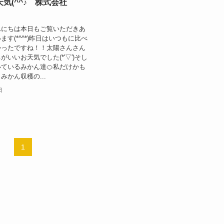
気(^^♪ 株式会社
んにちは本日もご覧いただきあ
す(*^^*)昨日はいつもに比べ
かったですね！！太陽さんさん
いいお天気でした(*'▽')そし
ているみかん達🍊私だけかも
みかん収穫の...
日
1