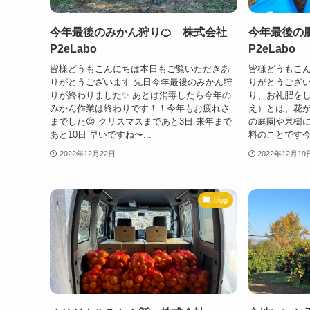
今年最後のみかん狩り🍊 株式会社
今年最後の
P2eLabo
P2eLabo
皆様どうもこんにちは本日もご覧いただきあ
皆様どうもこ
りがとうございます 先日今年最後のみかん狩
りがとうござ
りが終わりました✨ あとは消毒したら今年の
り、お礼肥をしま
みかん作業は終わりです！！今年もお疲れさ
え）とは、花
までした😍 クリスマスまであと3日 来年まで
の庭園や果樹
あと10日 早いですね〜...
料のことです今
2022年12月22日
2022年12月19
blog