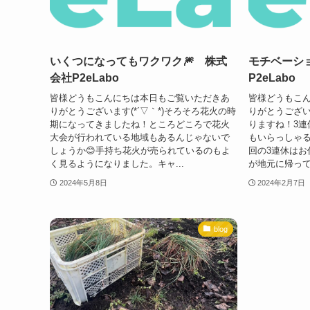
いくつになってもワクワク🎆 株式
モチベーシ
会社P2eLabo
P2eLabo
皆様どうもこんにちは本日もご覧いただきあ
皆様どうもこ
りがとうございます(*´▽｀*)そろそろ花火の時
りがとうございま
期になってきましたね！ところどころで花火
りますね！3連
大会が行われている地域もあるんじゃないで
もいらっしゃる
しょうか😊手持ち花火が売られているのもよ
回の3連休はお
く見るようになりました。キャ...
が地元に帰って
2024年5月8日
2024年2月7日
blog