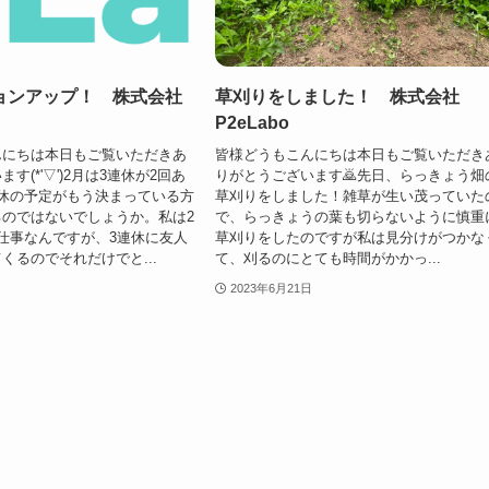
ョンアップ！ 株式会社
草刈りをしました！ 株式会社
P2eLabo
んにちは本日もご覧いただきあ
皆様どうもこんにちは本日もご覧いただき
す(*'▽')2月は3連休が2回あ
りがとうございます🙇先日、らっきょう畑
休の予定がもう決まっている方
草刈りをしました！雑草が生い茂っていた
のではないでしょうか。私は2
で、らっきょうの葉も切らないように慎重
仕事なんですが、3連休に友人
草刈りをしたのですが私は見分けがつかな
くるのでそれだけでと...
て、刈るのにとても時間がかかっ...
2023年6月21日