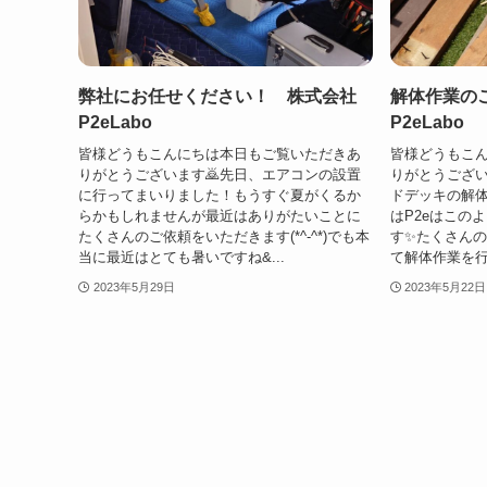
弊社にお任せください！ 株式会社
解体作業の
P2eLabo
P2eLabo
皆様どうもこんにちは本日もご覧いただきあ
皆様どうもこ
りがとうございます🙇先日、エアコンの設置
りがとうござい
に行ってまいりました！もうすぐ夏がくるか
ドデッキの解
らかもしれませんが最近はありがたいことに
はP2eはこの
たくさんのご依頼をいただきます(*^-^*)でも本
す✨たくさん
当に最近はとても暑いですね&...
て解体作業を行い
2023年5月29日
2023年5月22日