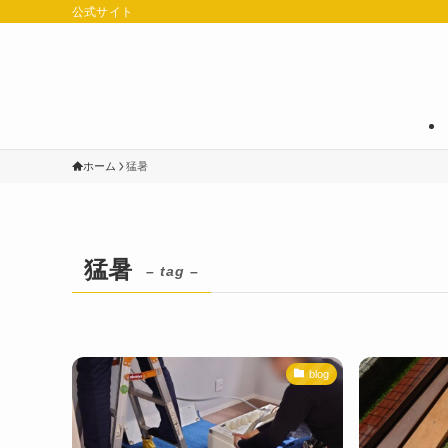
公式サイト
ホーム
猛暑
猛暑
– tag –
blog