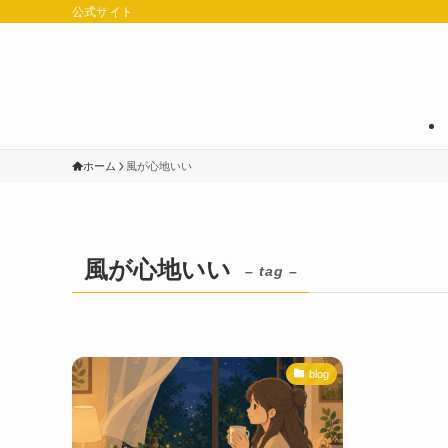
公式サイト
ホーム
風が心地いい
風が心地いい
– tag –
blog