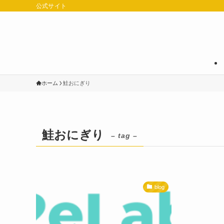
公式サイト
ホーム
鮭おにぎり
鮭おにぎり
– tag –
blog