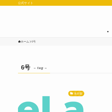
公式サイト
ホーム
6号
6号
– tag –
未分類