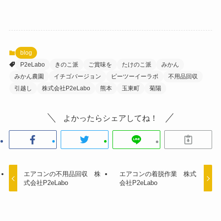
blog
P2eLabo
きのこ派
ご賞味を
たけのこ派
みかん
みかん農園
イチゴバージョン
ピーツーイーラボ
不用品回収
引越し
株式会社P2eLabo
熊本
玉東町
菊陽
よかったらシェアしてね！
エアコンの不用品回収 株
エアコンの着脱作業 株式
式会社P2eLabo
会社P2eLabo