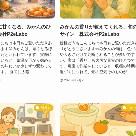
に甘くなる、みかんのひ
みかんの香りが教えてくれる、旬
社P2eLabo
サイン 株式会社P2eLabo
んにちは本日もご覧いただきあ
皆様どうもこんにちは本日もご覧いただき
ます😊みかんは、寒くなるほ
りがとうございます👀みかんの旬は、色づ
物だといわれています。実際に
や大きさだけで判断されることが多いです
ていると、気温が下がり始める
が、実は「香り」も大切な目安のひとつで
んの味わいが少しずつ変わって
す。農園で作業をしていると、収穫の時期
。 昼間に太陽...
近づくにつれて、畑の空気そのものが...
日
2025年12月23日
引越し
みか