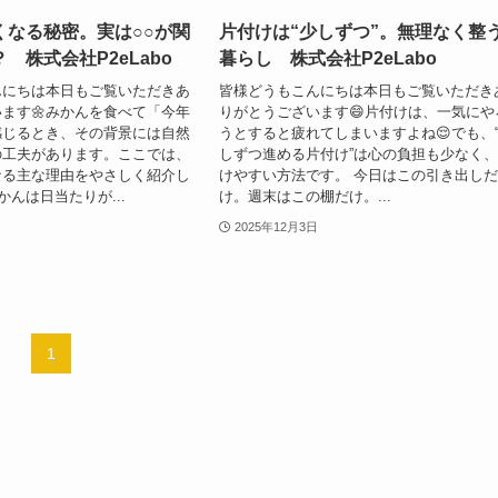
くなる秘密。実は○○が関
片付けは“少しずつ”。無理なく整
 株式会社P2eLabo
暮らし 株式会社P2eLabo
んにちは本日もご覧いただきあ
皆様どうもこんにちは本日もご覧いただき
ます🌼みかんを食べて「今年
りがとうございます😄片付けは、一気にや
感じるとき、その背景には自然
うとすると疲れてしまいますよね😌でも、
の工夫があります。ここでは、
しずつ進める片付け”は心の負担も少なく
なる主な理由をやさしく紹介し
けやすい方法です。 今日はこの引き出し
かんは日当たりが...
け。週末はこの棚だけ。...
2025年12月3日
1