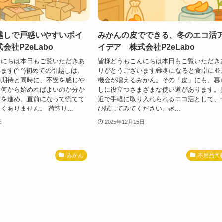
越しで戸惑いやすいポイ
みかんの皮でできる、冬のエコ活
会社P2eLabo
イデア 株式会社P2eLabo
んにちは本日もご覧いただきあ
皆様どうもこんにちは本日もご覧いただき
ます(^ ^)初めての引越しは、
りがとうございます😄冬になると食卓に並
の期待と同時に、不安を感じや
機会が増えるみかん。その「皮」にも、暮
。何から始めればよいのか分か
しに役立つさまざまな使い道があります。
備を進め、直前になって慌てて
近で手軽に取り入れられるエコ活として、
くありません。 荷造り...
ひ試してみてください。🌿...
日
2025年12月15日
みかん
不用品回