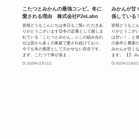
こたつとみかんの最強コンビ。冬に
みかんが甘
愛される理由 株式会社P2eLabo
係している？
皆様どうもこんにちは本日もご覧いただきあ
皆様どうもこ
りがとうございます😊冬の定番として親しま
りがとうござい
れている「こたつとみかん」🍊この組み合わ
は甘い！」と
せは昔から多くの家庭で愛され続けており、
の条件と農家
今でも冬の風景として欠かせない存在です。
みかんが甘く
まず、こたつで体が温ま...
ます。 【】 み
2025年12月11日
2025年12月6日