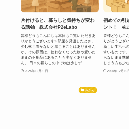
片付けると、暮らしと気持ちが変わ
初めての引
る話🤔 株式会社P2eLabo
ント！ 株式
皆様どうもこんにちは本日もご覧いただきあ
皆様どうもこ
りがとうございます✨部屋を見渡したとき、
りがとうござい
少し落ち着かないと感じることはありません
新しい生活へ
か。その原因は、使わなくなった物や置いた
すいものです
ままの不用品にあることも少なくありませ
らないまま準
ん。 日々の暮らしの中で物は少しず...
しまう方も少な
2025年12月21日
2025年12月19
みかん