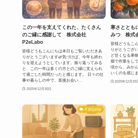
この一年を支えてくれた、たくさん
寒さととも
のご縁に感謝して 株式会社
みつ 株式会
P2eLabo
皆様どうもこ
りがとうござい
皆様どうもこんにちは本日もご覧いただきあ
ど甘くなる果
りがとうございます🌿気づけば、今年も終わ
畑で作業をし
りを迎えようとしています。振り返ってみる
頃から、みか
と、この一年は多くの方とのご縁に支えられ
いくのを感じます
て過ごした時間だったと感じます。 日々の仕
事や暮らしの中で、直接お会い...
2025年12月25
2025年12月30日
不用品回収