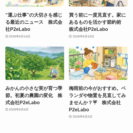
“運ぶ仕事”の大切さを感じ
買う前に一度見直す。家に
る最近のニュース 株式会
あるものを活かす節約術
社P2eLabo
株式会社P2eLabo
2026年6月14日
2026年6月10日
みかんの小さな実が育つ季
梅雨前の今がおすすめ。ベ
節。初夏の農園の変化 株
ランダや物置を見直してみ
式会社P2eLabo
ませんか？☔ 株式会社
P2eLabo
2026年6月4日
2026年6月2日