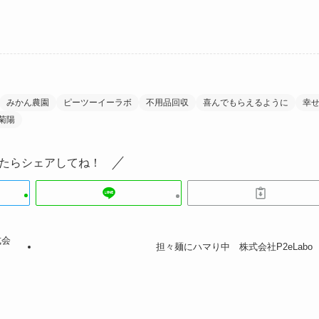
みかん農園
ピーツーイーラボ
不用品回収
喜んでもらえるように
幸
菊陽
たらシェアしてね！
式会
担々麺にハマり中 株式会社P2eLabo