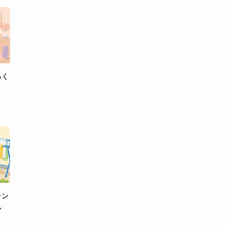
るく
ラン
ん