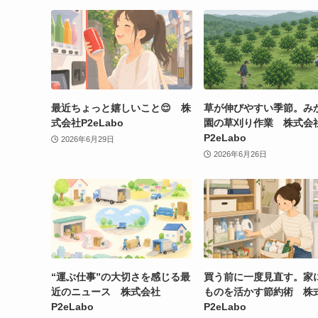
最近ちょっと嬉しいこと😌 株
草が伸びやすい季節。み
式会社P2eLabo
園の草刈り作業 株式会
P2eLabo
2026年6月29日
2026年6月26日
“運ぶ仕事”の大切さを感じる最
買う前に一度見直す。家
近のニュース 株式会社
ものを活かす節約術 株
P2eLabo
P2eLabo