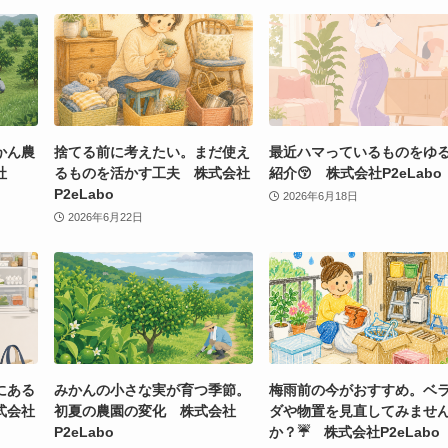
かん農
捨てる前に考えたい。まだ使え
最近ハマっているものをゆ
社
るものを活かす工夫 株式会社
紹介😚 株式会社P2eLabo
P2eLabo
2026年6月18日
2026年6月22日
にある
みかんの小さな実が育つ季節。
梅雨前の今がおすすめ。ベ
式会社
初夏の農園の変化 株式会社
ダや物置を見直してみませ
P2eLabo
か？☔ 株式会社P2eLabo