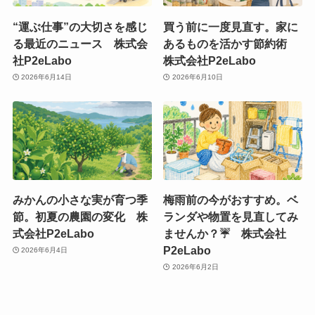
“運ぶ仕事”の大切さを感じ
買う前に一度見直す。家に
る最近のニュース 株式会
あるものを活かす節約術
社P2eLabo
株式会社P2eLabo
2026年6月14日
2026年6月10日
みかんの小さな実が育つ季
梅雨前の今がおすすめ。ベ
節。初夏の農園の変化 株
ランダや物置を見直してみ
式会社P2eLabo
ませんか？☔ 株式会社
P2eLabo
2026年6月4日
2026年6月2日