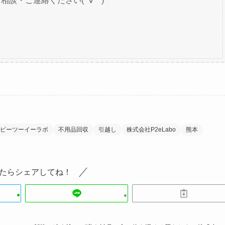
談・ご連絡ください( ´∀｀)
ピーツーイーラボ
不用品回収
引越し
株式会社P2eLabo
熊本
たらシェアしてね！