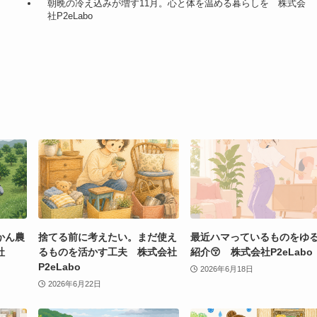
朝晩の冷え込みが増す11月。心と体を温める暮らしを 株式会
社P2eLabo
かん農
捨てる前に考えたい。まだ使え
最近ハマっているものをゆ
社
るものを活かす工夫 株式会社
紹介😚 株式会社P2eLabo
P2eLabo
2026年6月18日
2026年6月22日