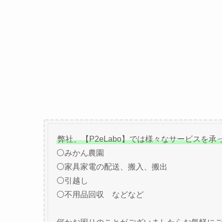
弊社、【P2eLabo】では様々なサービスを承
⚪みかん農園
⚪家具家電の配送、搬入、搬出
⚪引越し
⚪不用品回収 などなど