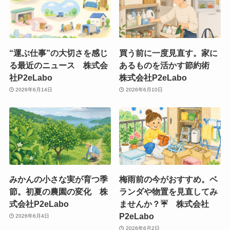
“運ぶ仕事”の大切さを感じ
買う前に一度見直す。家に
る最近のニュース 株式会
あるものを活かす節約術
社P2eLabo
株式会社P2eLabo
2026年6月14日
2026年6月10日
みかんの小さな実が育つ季
梅雨前の今がおすすめ。ベ
節。初夏の農園の変化 株
ランダや物置を見直してみ
式会社P2eLabo
ませんか？☔ 株式会社
P2eLabo
2026年6月4日
2026年6月2日