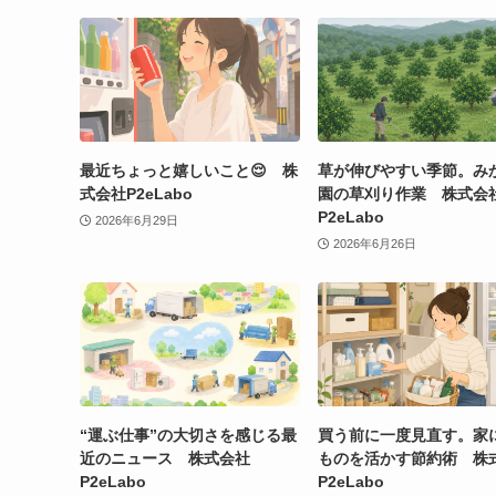
最近ちょっと嬉しいこと😌 株
草が伸びやすい季節。み
式会社P2eLabo
園の草刈り作業 株式会
P2eLabo
2026年6月29日
2026年6月26日
“運ぶ仕事”の大切さを感じる最
買う前に一度見直す。家
近のニュース 株式会社
ものを活かす節約術 株
P2eLabo
P2eLabo