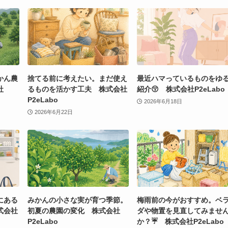
かん農
捨てる前に考えたい。まだ使え
最近ハマっているものをゆ
社
るものを活かす工夫 株式会社
紹介😚 株式会社P2eLabo
P2eLabo
2026年6月18日
2026年6月22日
にある
みかんの小さな実が育つ季節。
梅雨前の今がおすすめ。ベ
式会社
初夏の農園の変化 株式会社
ダや物置を見直してみませ
P2eLabo
か？☔ 株式会社P2eLabo