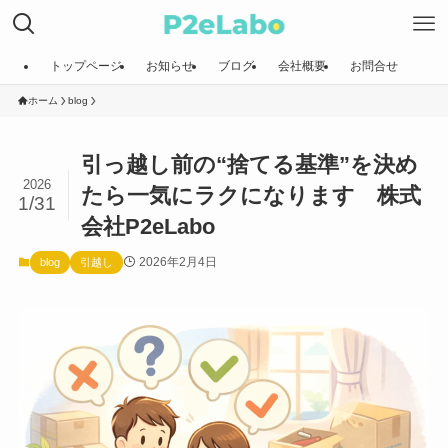
トップページ
お知らせ
ブログ
会社概要
お問合せ
ホーム
blog
引っ越し前の“捨てる基準”を決め
2026
たら一気にラクになります 株式
1/31
会社P2eLabo
2026年2月4日
blog
引越し