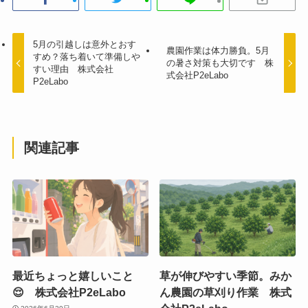
5月の引越しは意外とおす
農園作業は体力勝負。5月
すめ？落ち着いて準備しや
の暑さ対策も大切です 株
すい理由 株式会社
式会社P2eLabo
P2eLabo
関連記事
最近ちょっと嬉しいこと
草が伸びやすい季節。みか
😌 株式会社P2eLabo
ん農園の草刈り作業 株式