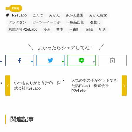
blog
P2eLabo
こたつ
みかん
みかん農園
みかん農家
ダンダダン
ピーツーイーラボ
不用品回収
引越し
株式会社P2eLabo
漫画
熊本
玉東町
菊陽
配送
よかったらシェアしてね！
人気のあの子がゲットでき
いつもありがとう(^o^) 株
た話(*ﾉωﾉ) 株式会社
式会社P2eLabo
P2eLabo
関連記事