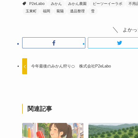
P2eLabo
みかん
みかん農園
ピーツーイーラボ
不用
玉東町
福岡
菊陽
遺品整理
雪
よかっ
今年最後のみかん狩り🍊 株式会社P2eLabo
関連記事