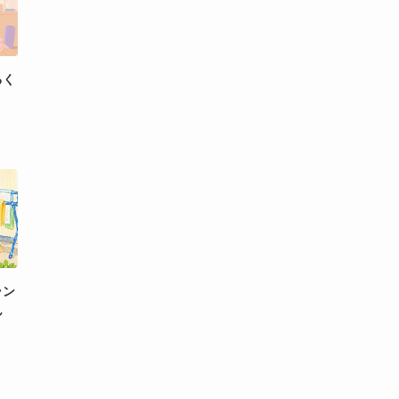
るく
ラン
ん