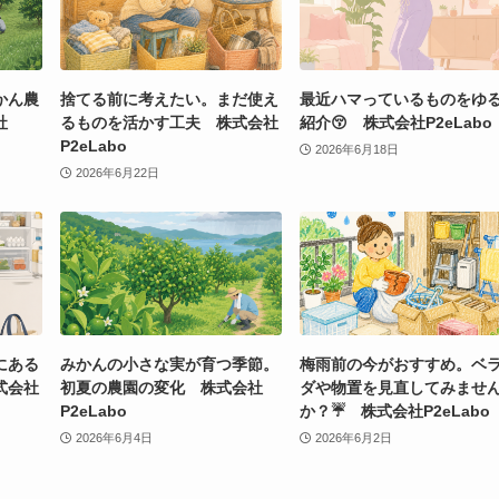
かん農
捨てる前に考えたい。まだ使え
最近ハマっているものをゆ
社
るものを活かす工夫 株式会社
紹介😚 株式会社P2eLabo
P2eLabo
2026年6月18日
2026年6月22日
にある
みかんの小さな実が育つ季節。
梅雨前の今がおすすめ。ベ
式会社
初夏の農園の変化 株式会社
ダや物置を見直してみませ
P2eLabo
か？☔ 株式会社P2eLabo
2026年6月4日
2026年6月2日