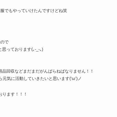
制服でもやっていけたんですけどね笑
たので
ております(｡-_-｡)
用品回収などまだまだがんばらねばなりません！！
元気に活動していきたいと思います(‘ω’)ノ
ております！！！