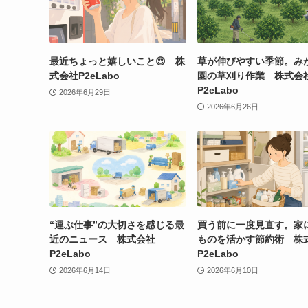
最近ちょっと嬉しいこと😌 株
草が伸びやすい季節。み
式会社P2eLabo
園の草刈り作業 株式会
P2eLabo
2026年6月29日
2026年6月26日
“運ぶ仕事”の大切さを感じる最
買う前に一度見直す。家
近のニュース 株式会社
ものを活かす節約術 株
P2eLabo
P2eLabo
2026年6月14日
2026年6月10日