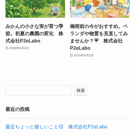
みかんの小さな実が育つ季
梅雨前の今がおすすめ。ベ
節。初夏の農園の変化 株
ランダや物置を見直してみ
式会社P2eLabo
ませんか？☔ 株式会社
P2eLabo
2026年6月4日
2026年6月2日
検索
最近の投稿
最近ちょっと嬉しいこと😌 株式会社P2eLabo