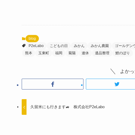
blog
P2eLabo
こどもの日
みかん
みかん農園
ゴールデン
熊本
玉東町
福岡
菊陽
連休
遺品整理
鯉のぼり
よかっ
久留米にも行きます🚙 株式会社P2eLabo