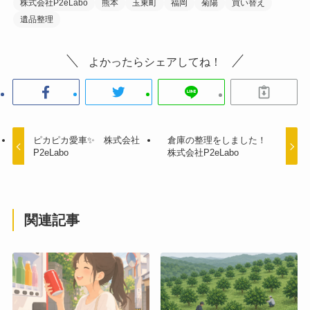
株式会社P2eLabo
熊本
玉東町
福岡
菊陽
買い替え
遺品整理
よかったらシェアしてね！
ピカピカ愛車✨ 株式会社
倉庫の整理をしました！
P2eLabo
株式会社P2eLabo
関連記事