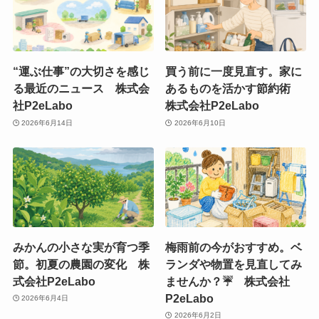
“運ぶ仕事”の大切さを感じ
買う前に一度見直す。家に
る最近のニュース 株式会
あるものを活かす節約術
社P2eLabo
株式会社P2eLabo
2026年6月14日
2026年6月10日
みかんの小さな実が育つ季
梅雨前の今がおすすめ。ベ
節。初夏の農園の変化 株
ランダや物置を見直してみ
式会社P2eLabo
ませんか？☔ 株式会社
P2eLabo
2026年6月4日
2026年6月2日