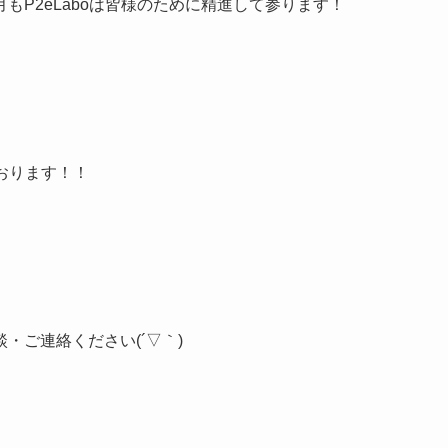
もP2eLaboは皆様のために精進して参ります！
ております！！
・ご連絡ください(´▽｀)