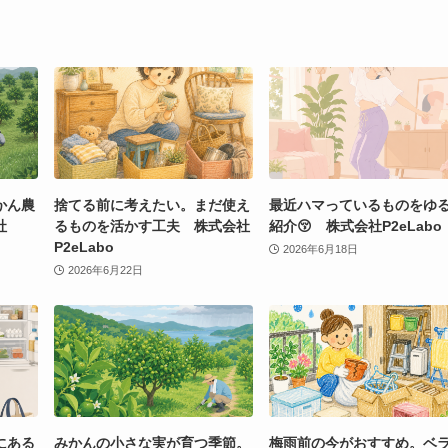
かん農
捨てる前に考えたい。まだ使え
最近ハマっているものをゆ
社
るものを活かす工夫 株式会社
紹介😚 株式会社P2eLabo
P2eLabo
2026年6月18日
2026年6月22日
にある
みかんの小さな実が育つ季節。
梅雨前の今がおすすめ。ベ