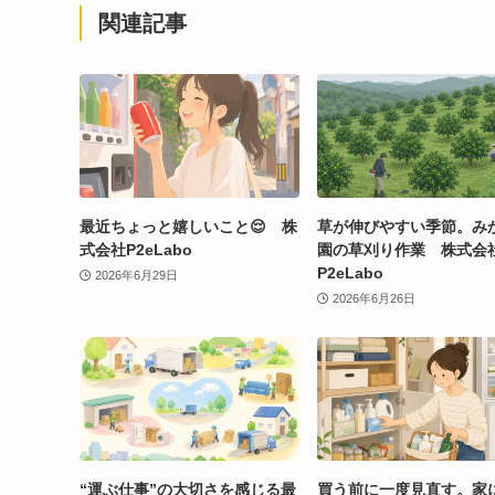
関連記事
最近ちょっと嬉しいこと😌 株
草が伸びやすい季節。み
式会社P2eLabo
園の草刈り作業 株式会
P2eLabo
2026年6月29日
2026年6月26日
“運ぶ仕事”の大切さを感じる最
買う前に一度見直す。家