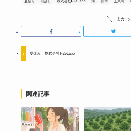
夏祭り
引越し
株式会社P2eLabo
海
熊本
玉東町
よかっ
夏休み 株式会社P2eLabo
関連記事