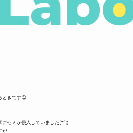
ときです😌
セミが侵入していました(^^;)
すが