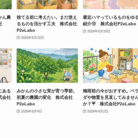
かん農
捨てる前に考えたい。まだ使え
最近ハマっているものをゆ
社
るものを活かす工夫 株式会社
紹介😚 株式会社P2eLabo
P2eLabo
2026年6月18日
2026年6月22日
にある
みかんの小さな実が育つ季節。
梅雨前の今がおすすめ。ベ
式会社
初夏の農園の変化 株式会社
ダや物置を見直してみませ
P2eLabo
か？☔ 株式会社P2eLabo
2026年6月4日
2026年6月2日