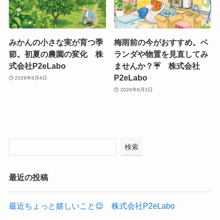
みかんの小さな実が育つ季
梅雨前の今がおすすめ。ベ
節。初夏の農園の変化 株
ランダや物置を見直してみ
式会社P2eLabo
ませんか？☔ 株式会社
P2eLabo
2026年6月4日
2026年6月2日
検索
最近の投稿
最近ちょっと嬉しいこと😌 株式会社P2eLabo