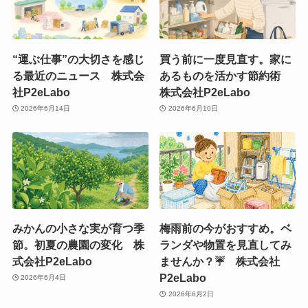
“運ぶ仕事”の大切さを感じ
買う前に一度見直す。家に
る最近のニュース 株式会
あるものを活かす節約術
社P2eLabo
株式会社P2eLabo
2026年6月14日
2026年6月10日
みかんの小さな実が育つ季
梅雨前の今がおすすめ。ベ
節。初夏の農園の変化 株
ランダや物置を見直してみ
式会社P2eLabo
ませんか？☔ 株式会社
P2eLabo
2026年6月4日
2026年6月2日