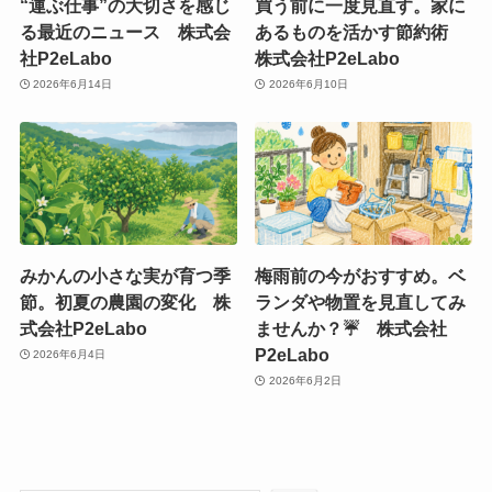
“運ぶ仕事”の大切さを感じ
買う前に一度見直す。家に
る最近のニュース 株式会
あるものを活かす節約術
社P2eLabo
株式会社P2eLabo
2026年6月14日
2026年6月10日
みかんの小さな実が育つ季
梅雨前の今がおすすめ。ベ
節。初夏の農園の変化 株
ランダや物置を見直してみ
式会社P2eLabo
ませんか？☔ 株式会社
P2eLabo
2026年6月4日
2026年6月2日