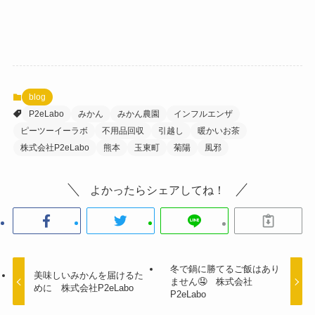
blog
P2eLabo
みかん
みかん農園
インフルエンザ
ピーツーイーラボ
不用品回収
引越し
暖かいお茶
株式会社P2eLabo
熊本
玉東町
菊陽
風邪
よかったらシェアしてね！
冬で鍋に勝てるご飯はあり
美味しいみかんを届けるた
ません🤤 株式会社
めに 株式会社P2eLabo
P2eLabo