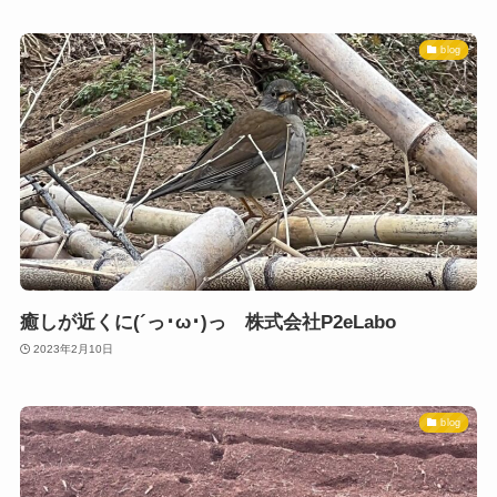
blog
癒しが近くに(´っ･ω･)っ 株式会社P2eLabo
2023年2月10日
blog